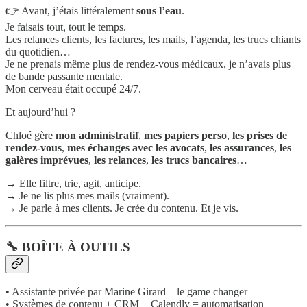
👉 Avant, j’étais littéralement
sous l’eau
.
Je faisais tout, tout le temps.
Les relances clients, les factures, les mails, l’agenda, les trucs chiants
du quotidien…
Je ne prenais même plus de rendez-vous médicaux, je n’avais plus
de bande passante mentale.
Mon cerveau était occupé 24/7.
Et aujourd’hui ?
Chloé gère
mon administratif
,
mes papiers perso
,
les prises de
rendez-vous
,
mes échanges avec les avocats
,
les assurances
,
les
galères imprévues
,
les relances
,
les trucs bancaires
…
→ Elle filtre, trie, agit, anticipe.
→ Je ne lis plus mes mails (vraiment).
→ Je parle à mes clients. Je crée du contenu. Et je vis.
🔧 BOÎTE À OUTILS
• Assistante privée par Marine Girard – le game changer
• Systèmes de contenu + CRM + Calendly = automatisation