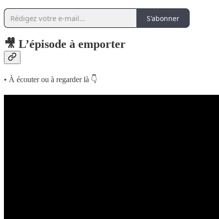
S'abonner
🎥 L’épisode à emporter
• À écouter ou à regarder là 👇